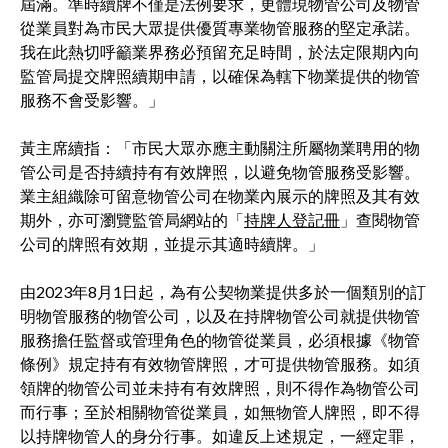
屆滿。準時續牌不僅是法例要求，更體現物管公司及物管
從業員對為市民大眾提供優質專業物管服務的堅定承諾。
我在此熱切呼籲業界務必預留充足時間，於法定限期內向
監管局提交牌照續期申請，以確保為轄下物業提供的物管
服務不會受影響。」
黃主席續指：「市民大眾亦應主動關注所屬物業聘用的物
管公司是否持續持有有效牌照，以避免物管服務受影響。
業主組織除可留意物管公司在物業內展示的牌照及其有效
期外，亦可瀏覽監管局網站的「
持牌人登記冊
」查閱物管
公司的牌照有效期，並提示其適時續牌。」
由2023年8月1日起，為有公契物業提供多於一個類別的訂
明物管服務的物管公司，以及在持牌物管公司就提供物管
服務擔任監督或管理角色的物管從業員，必須根據《物管
條例》規定持有有效物管牌照，才可提供物管服務。如須
領牌的物管公司並未持有有效牌照，則不得作為物管公司
而行事；至於相關物管從業員，如無物管人牌照，即不得
以持牌物管人的身分行事。如違反上述規定，一經定罪，