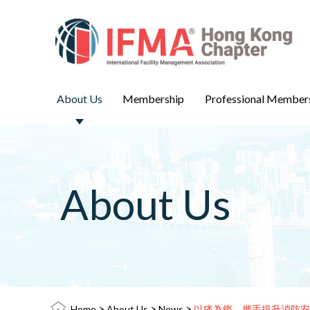
About Us
Membership
Professional Member
About Us
>
>
>
Home
About Us
News
以痛為鑑，攜手提升消防安