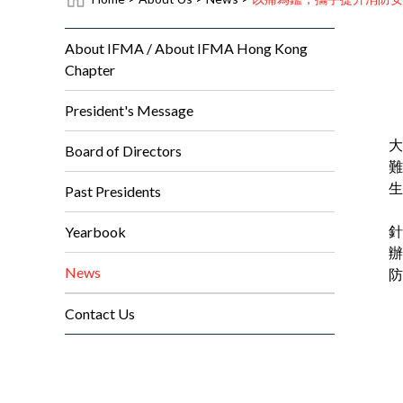
About IFMA / About IFMA Hong Kong
Chapter
President's Message
大
Board of Directors
難
生
Past Presidents
針
Yearbook
辦
News
防
Contact Us