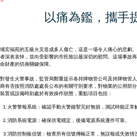
以痛為鑑，攜手
埔宏福苑的五級火災造成多人傷亡，這是一場令人痛心的悲劇。
者深表哀悼，並向受影響的市民致以最深切的慰問。這場事故再
命財產的切身關鍵保障。
對發生火警事故，監管局鄭重提示各持牌物管公司及持牌物管人
商有否按照消防處處長公布的有關守則要求，對物業的公用部分
裝置或設備時刻處於有效操作狀態，重點項目包括：
火警警報系統：確認手動火警鐘掣完好無損，測試時能正常
消防系統電源：確保供電穩定，後備電源系統運作可靠。
消防控制板信號：檢查所有信號傳輸正常，無誤報或失效情