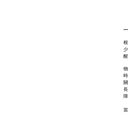
一
根
少
醒
物
時
關
長
障
當