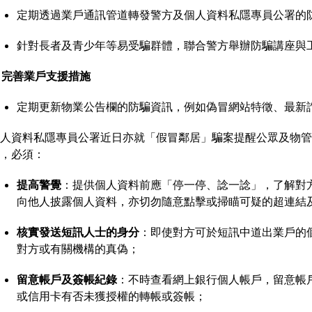
定期透過業戶通訊管道轉發警方及個人資料私隱專員公署的防騙指南、
針對長者及青少年等易受騙群體，聯合警方舉辦防騙講座與
. 完善業戶支援措施
定期更新物業公告欄的防騙資訊，例如偽冒網站特徵、最新
人資料私隱專員公署近日亦就「假冒鄰居」騙案提醒公眾及物管
，必須：
提高警覺
：提供個人資料前應「停一停、諗一諗」，了解對
向他人披露個人資料，亦切勿隨意點擊或掃瞄可疑的超連結
核實發送短訊人士的身分
：即使對方可於短訊中道出業戶的
對方或有關機構的真偽；
留意帳戶及簽帳紀錄
：不時查看網上銀行個人帳戶，留意帳
或信用卡有否未獲授權的轉帳或簽帳；