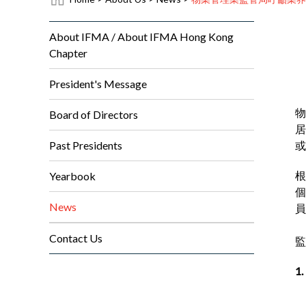
About IFMA / About IFMA Hong Kong
Chapter
President's Message
物
Board of Directors
居
Past Presidents
或
根
Yearbook
個
News
員
Contact Us
監
1