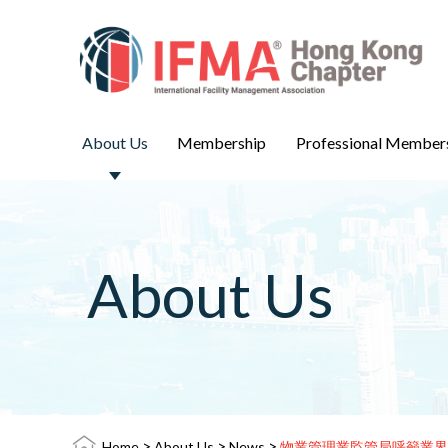
About Us
Membership
Professional Member
About Us
>
>
>
Home
About Us
News
物業管理業監管局呼籲業界