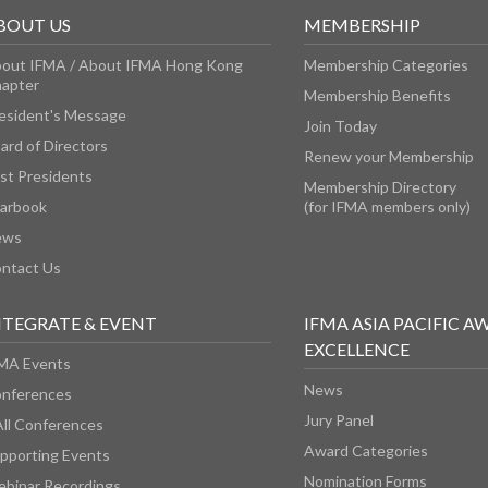
BOUT US
MEMBERSHIP
out IFMA / About IFMA Hong Kong
Membership Categories
apter
Membership Benefits
esident's Message
Join Today
ard of Directors
Renew your Membership
st Presidents
Membership Directory
arbook
(for IFMA members only)
ews
ntact Us
NTEGRATE & EVENT
IFMA ASIA PACIFIC A
EXCELLENCE
MA Events
News
nferences
Jury Panel
All Conferences
Award Categories
pporting Events
Nomination Forms
binar Recordings