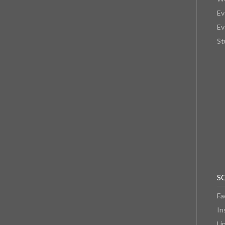
Ev
Ev
St
S
Fa
In
Li