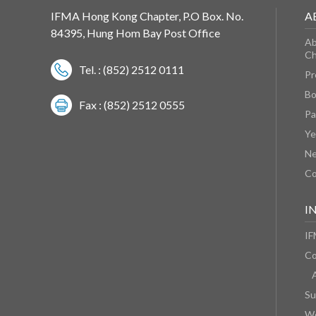
IFMA Hong Kong Chapter, P.O Box. No.
A
84395, Hung Hom Bay Post Office
Ab
Ch
Tel. : (852) 2512 0111
Pr
Bo
Fax : (852) 2512 0555
Pa
Ye
N
Co
I
IF
Co
Su
We