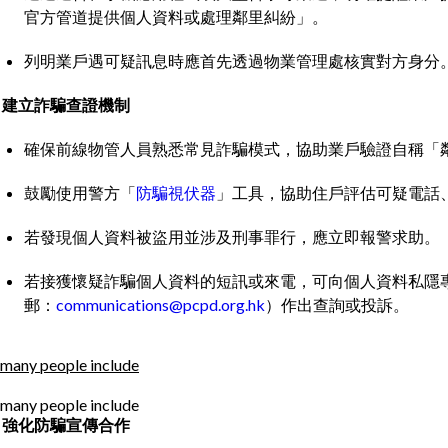
官方管道提供個人資料或處理鄰里糾紛」。
​​列明業戶遇可疑訊息時應首先透過物業管理處核實對方身分
. 建立詐騙查證機制
確保前線物管人員熟悉常見詐騙模式，協助業戶驗證自稱「
鼓勵使用警方「
防騙視伏器
」工具，協助住戶評估可疑電話
若發現個人資料被盜用並涉及刑事罪行，應立即報警求助。
若接獲懷疑詐騙個人資料的短訊或來電，可向個人資料私隱專員
郵：
communications@pcpd.org.hk
）作出查詢或投訴。
. 強化防騙宣傳合作