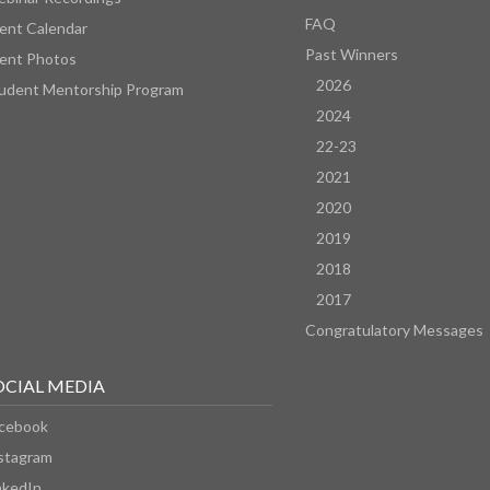
FAQ
ent Calendar
Past Winners
ent Photos
2026
udent Mentorship Program
2024
22-23
2021
2020
2019
2018
2017
Congratulatory Messages
OCIAL MEDIA
cebook
stagram
nkedIn