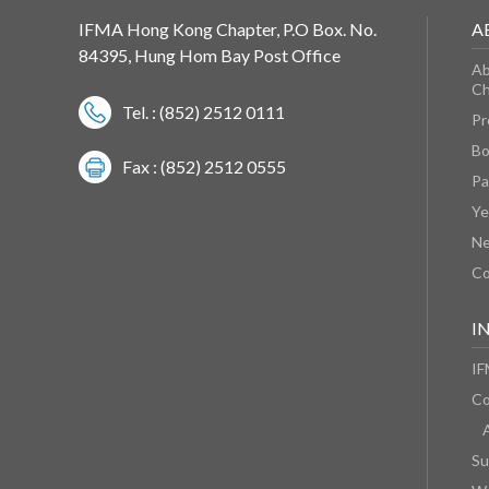
IFMA Hong Kong Chapter, P.O Box. No.
A
84395, Hung Hom Bay Post Office
Ab
Ch
Tel. : (852) 2512 0111
Pr
Bo
Fax : (852) 2512 0555
Pa
Ye
N
Co
I
IF
Co
Su