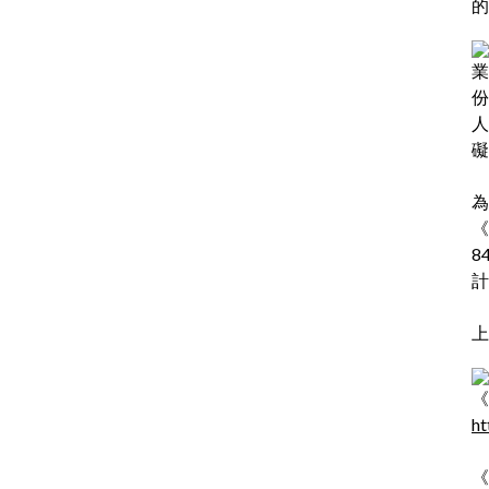
的
業
份
人
礙
為
《
8
計
上
《
ht
《