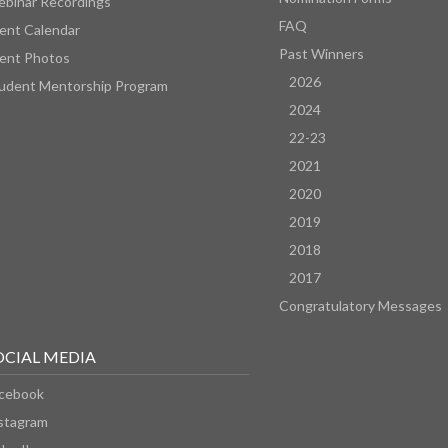
binar Recordings
FAQ
ent Calendar
Past Winners
ent Photos
2026
udent Mentorship Program
2024
22-23
2021
2020
2019
2018
2017
Congratulatory Messages
OCIAL MEDIA
cebook
stagram