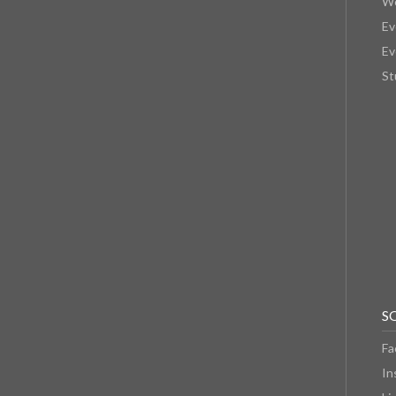
We
Ev
Ev
St
S
Fa
In