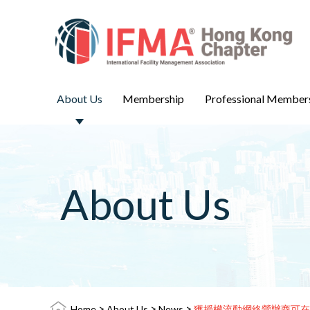
About Us
Membership
Professional Member
About Us
>
>
>
Home
About Us
News
獲授權流動網絡營辦商可在