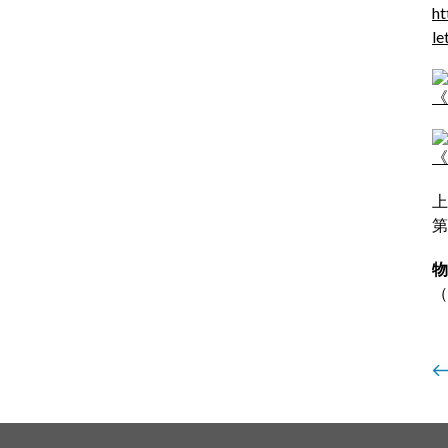
ht
le
《
《
上
第
物
（