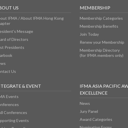
BOUT US
MEMBERSHIP
out IFMA / About IFMA Hong Kong
Membership Categories
apter
Membership Benefits
esident's Message
Join Today
ard of Directors
Renew your Membership
st Presidents
Membership Directory
arbook
(for IFMA members only)
ews
ntact Us
NTEGRATE & EVENT
IFMA ASIA PACIFIC A
EXCELLENCE
MA Events
News
nferences
Jury Panel
All Conferences
Award Categories
pporting Events
Nomination Forms