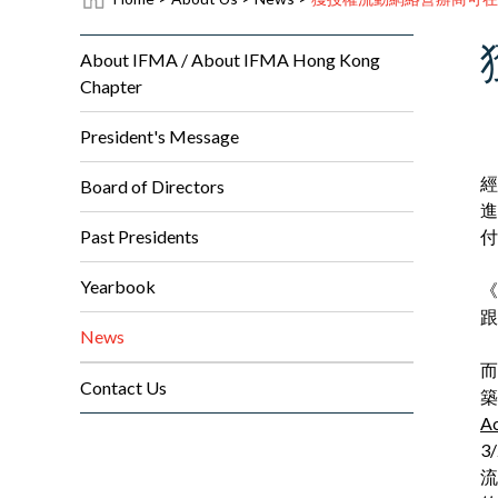
About IFMA / About IFMA Hong Kong
Chapter
President's Message
經
Board of Directors
進
Past Presidents
付
Yearbook
《
跟
News
而
Contact Us
築
Ac
3
流