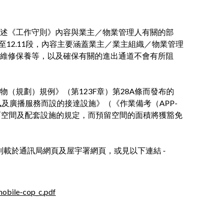
述《工作守則》內容與業主／物業管理人有關的部
12.10至12.11段，內容主要涵蓋業主／業主組織／物業管理
維修保養等，以及確保有關的進出通道不會有所阻
（規劃）規例》（第123F章）第28A條而發布的
訊及廣播服務而設的接達設施》（《作業備考（APP-
面空間及配套設施的規定，而預留空間的面積將獲豁免
別載於通訊局網頁及屋宇署網頁，或見以下連結 -
mobile-cop_c.pdf