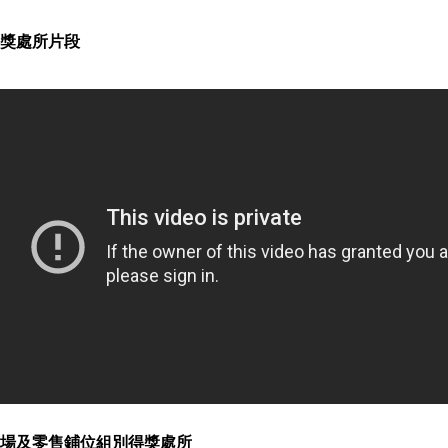
獎處所片段
場及零售鋪位組別得獎處所