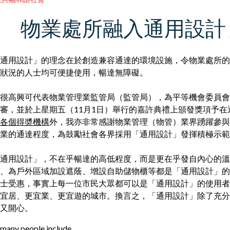
物業處所融入通用設計
通用設計」的理念在於創造兼容通達的環境設施，令物業處所的
狀況的人士均可便捷使用，暢達無障礙。
​​​​​​我很高興可代表物業管理業監管局（監管局），為平等機會委
審，並於上星期五（11月1日）舉行的嘉許典禮上頒發獎項予
各個得奬機構
外，我亦非常感謝物業管理（物管）業界踴躍參與
業的通達程度，為鼓勵社會各界採用「通用設計」發揮積極示範
通用設計」，不在乎暢達的高低程度，而是更在乎發自內心的溫
、為戶外區域加設遮蔭、增設自助儲物櫃等都是「通用設計」的
士受惠，事實上每一位市民大眾都可以是「通用設計」的使用者
宜居、更宜業、更宜遊的城市。換言之，「通用設計」除了充分
開心。​​​​​​​