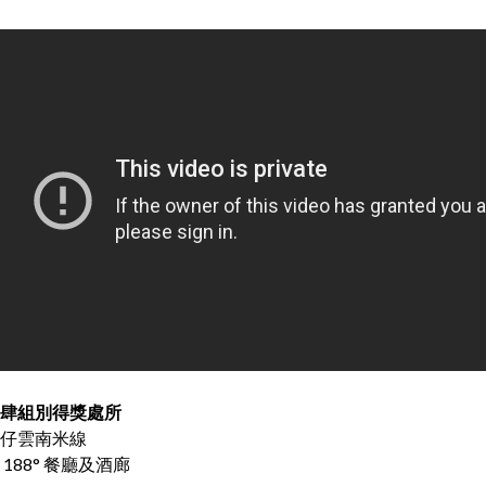
肆組別得獎處所
仔雲南米線
e 188° 餐廳及酒廊