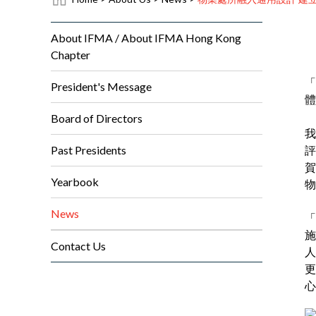
About IFMA / About IFMA Hong Kong
Chapter
「
President's Message
體
Board of Directors
​
Past Presidents
評
賀
Yearbook
物
News
「
施
Contact Us
人
更
心又