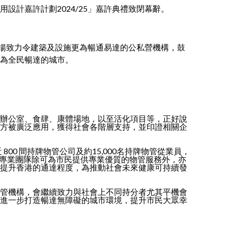
設計嘉許計劃2024/25」嘉許典禮致閉幕辭。
，表揚致力令建築及設施更為暢通易達的公私營機構，鼓
為全民暢達的城市。
辦公室、食肆、康體場地，以至活化項目等，正好說
方被廣泛應用，獲得社會各階層支持，並印證相關企
00 間持牌物管公司及約15,000名持牌物管從業員，
的專業團隊除可為市民提供專業優質的物管服務外，亦
提升香港的通達程度，為推動社會未來健康可持續發
管機構，會繼續致力與社會上不同持分者尤其平機會
進一步打造暢達無障礙的城市環境，提升市民大眾幸