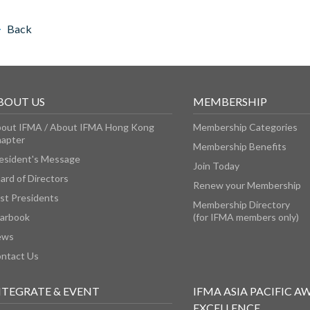
Back
BOUT US
MEMBERSHIP
out IFMA / About IFMA Hong Kong
Membership Categories
apter
Membership Benefits
esident's Message
Join Today
ard of Directors
Renew your Membership
st Presidents
Membership Directory
arbook
(for IFMA members only)
ews
ntact Us
NTEGRATE & EVENT
IFMA ASIA PACIFIC A
EXCELLENCE