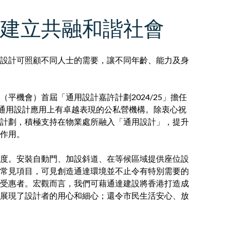
 建立共融和諧社會
設計可照顧不同人士的需要，讓不同年齡、能力及身
員會（平機會）首屆「通用設計嘉許計劃2024/25」擔任
在通用設計應用上有卓越表現的公私營機構。除衷心祝
計劃，積極支持在物業處所融入「通用設計」，提升
作用。
度。安裝自動門、加設斜道、在等候區域提供座位設
常見項目，可見創造通達環境並不止令有特別需要的
受惠者。宏觀而言，我們可藉通達建設將香港打造成
展現了設計者的用心和細心；還令市民生活安心、放