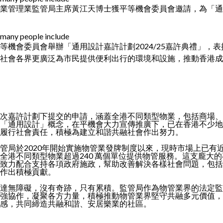
業管理業監管局主席黃江天博士獲平等機會委員會邀請，為「通用
等機會委員會舉辦「通用設計嘉許計劃2024/25嘉許典禮」
社會各界更廣泛為市民提供便利出行的環境和設施，推動香港成
次嘉許計劃下提交的申請，涵蓋全港不同類型物業，包括商場、
「通用設計」概念，在平機會大力宣傳推廣下，已在香港不少地
履行社會責任，積極為建立和諧共融社會作出努力。
管局於2020年開始實施物管業發牌制度以來，現時市場上已有近 8
全港不同類型物業超過240 萬個單位提供物管服務。這支龐大
致力配合支持各項政府施政，幫助改善解決各樣社會問題，包括
作出積極貢獻。
達無障礙，沒有奇跡，只有累積。監管局作為物管業界的法定監
強協作，凝聚各方力量，積極推動物管業界堅守共融多元價值，
感，共同締造共融和諧、安居樂業的社區。