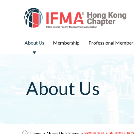
About Us
Membership
Professional Member
About Us
>
>
>
Home
About Us
News
物業處所融入通用設計 建