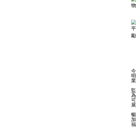
物
平
勵
今
明
業
監
為
可
展
暢
加
福