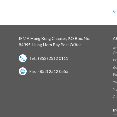
IFMA Hong Kong Chapter, P.O Box. No.
A
84395, Hung Hom Bay Post Office
Ab
Ch
Tel. : (852) 2512 0111
Pr
Bo
Fax : (852) 2512 0555
Pa
Ye
N
Co
I