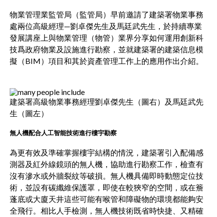
物業管理業監管局（監管局）早前邀請了建築署物業事務
處兩位高級經理—劉卓傑先生及馬廷武先生，於持續專業
發展講座上與物業管理（物管）業界分享如何運用創新科
技爲政府物業及設施進行勘察，並就建築署的建築信息模
擬（BIM）項目和其於資產管理工作上的應用作出介紹。
建築署高級物業事務經理劉卓傑先生（圖右）及馬廷武先
生（圖左）
無人機配合人工智能技術進行樓宇勘察
為更有效及準確掌握樓宇結構的情況，建築署引入配備感
測器及紅外線鏡頭的無人機，協助進行勘察工作，檢查有
沒有滲水或外牆裂紋等破損。無人機具備即時動態定位技
術，並設有碳纖維保護罩，即使在較狹窄的空間，或在簷
蓬底或大廈天井這些可能有喉管和障礙物的環境都能夠安
全飛行。相比人手檢測，無人機技術既省時快捷、又精確