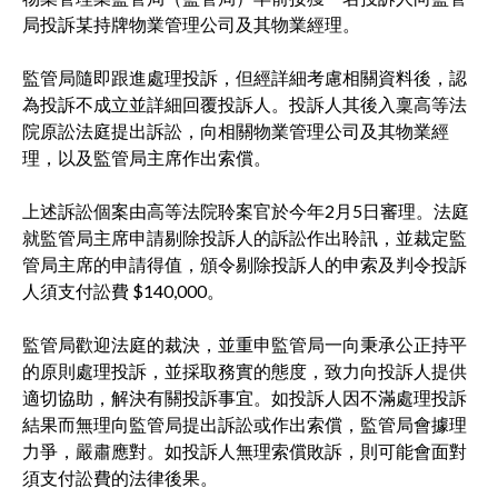
局投訴某持牌物業管理公司及其物業經理。
監管局隨即跟進處理投訴，但經詳細考慮相關資料後，認
為投訴不成立並詳細回覆投訴人。投訴人其後入稟高等法
院原訟法庭提出訴訟，向相關物業管理公司及其物業經
理，以及監管局主席作出索償。
上述訴訟個案由高等法院聆案官於今年2月5日審理。法庭
就監管局主席申請剔除投訴人的訴訟作出聆訊，並裁定監
管局主席的申請得值，頒令剔除投訴人的申索及判令投訴
人須支付訟費 $140,000。
監管局歡迎法庭的裁決，並重申監管局一向秉承公正持平
的原則處理投訴，並採取務實的態度，致力向投訴人提供
適切協助，解決有關投訴事宜。如投訴人因不滿處理投訴
結果而無理向監管局提出訴訟或作出索償，監管局會據理
力爭，嚴肅應對。如投訴人無理索償敗訴，則可能會面對
須支付訟費的法律後果。