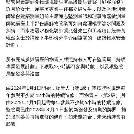
監管局邀請到食物環境衞生署高級衞生督察（顧客服務）
許月珍女士、屋宇署專業主任鄒立綱先生，以及香港測量
師學會建築測量組前主席謝志堅測量師和理事陳嘉敏測量
師於講座上半部份講解物管業可如何處理樓宇滲水問題及
糾紛；而水務署水務化驗師張兆發先生和工程項目統籌黃
曦然女士於講座下半部份分享介紹該署的「建築物水安全
計劃」。
所有完成參與講座的物管人牌照持有人可在監管局「持續
專業發展計劃」下獲取2小時認可參與時數，以及獲監管
局頒發參與證書。
由2024年1月1日開始，物管人（第1級）需按牌照規定每
年參與不少於 12小時的持續進修，而物管人（第2級）則
由2025年1月1日起需每年參與不少於6小時的持續進修。
監管局已由2023年 8 月 1 日起於新簽發及續期的牌照，施
加強制參與持續進修的條件；如未能符合，未來續牌會有
影響。