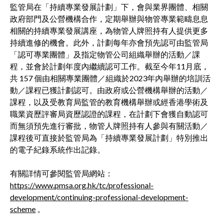
監管局在「持續專業發展計劃」下，會與業界團體、相關
政府部門及公營機構合作，定期舉辦與物管專業範疇息息
相關的持續專業發展講座，為物管人牌照持有人提供更多
持續進修的機會。此外，計劃每年亦會預先認可由監管局
「認可專業團體」及指定物管公司組織舉辦的活動／課
程，並會於計劃年度內繼續認可工作。截至今年11月底，
共 157 個由相關專業團體／組織於2023年內舉辦的培訓活
動／課程已獲計劃認可。由政府或公營機構舉辦的活動／
課程，以及受教育局監管的教育機構舉辦或經香港學術及
職業資歷評審局資歷認證的課程，在計劃下會獲自動認可
而無須預先進行審批，物管人牌照持有人參與有關活動／
課程後可直接於監管局為「持續專業發展計劃」特別推出
的電子紀錄系統作出記錄。
有關詳情可參閱監管局網站：
https://www.pmsa.org.hk/tc/professional-
development/continuing-professional-development-
scheme
。