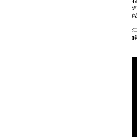
相
道
能
江
解