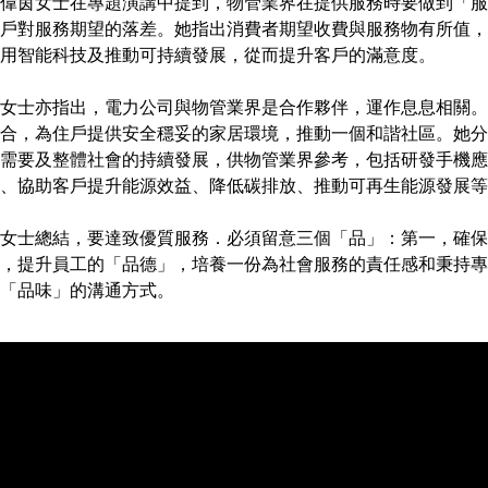
偉茵女士在專題演講中提到，物管業界在提供服務時要做到「服
戶對服務期望的落差。她指出消費者期望收費與服務物有所值，
用智能科技及推動可持續發展，從而提升客戶的滿意度。
女士亦指出，電力公司與物管業界是合作夥伴，運作息息相關。
合，為住戶提供安全穩妥的家居環境，推動一個和諧社區。她分
需要及整體社會的持續發展，供物管業界參考，包括研發手機應
、協助客戶提升能源效益、降低碳排放、推動可再生能源發展等
女士總結，要達致優質服務．必須留意三個「品」：第一，確保
，提升員工的「品德」，培養一份為社會服務的責任感和秉持專
「品味」的溝通方式。