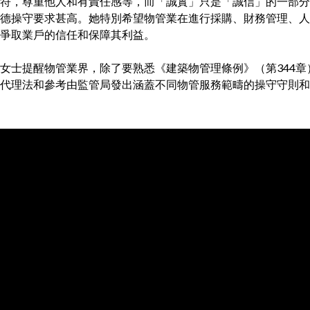
符，尊重他人和有責任感等，而「誠實」只是「誠信」的一部分
德操守要求甚高。她特別希望物管業在進行採購、財務管理、人
爭取業戶的信任和保障其利益。
女士提醒物管業界，除了要熟悉《建築物管理條例》（第344章）
代理法和參考由監管局發出涵蓋不同物管服務範疇的操守守則和