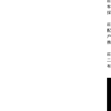
莊
客
採
莊
配
戶
務
莊
二
有