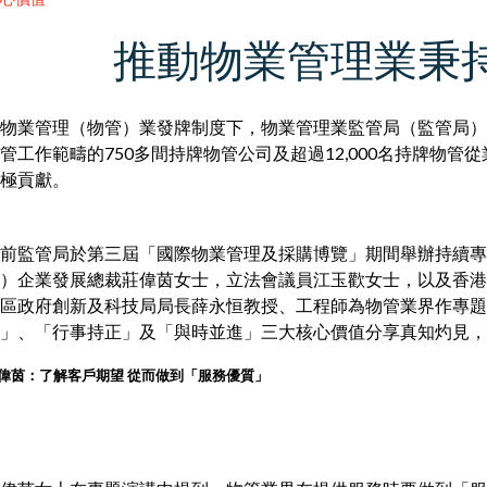
推動物業管理業秉
物業管理（物管）業發牌制度下，物業管理業監管局（監管局）
管工作範疇的750多間持牌物管公司及超過12,000名持牌物
極貢獻。
前監管局於第三屆「國際物業管理及採購博覽」期間舉辦持續專
）企業發展總裁莊偉茵女士，立法會議員江玉歡女士，以及香港
區政府創新及科技局局長薛永恒教授、工程師為物管業界作專
」、「行事持正」及「與時並進」三大核心價值分享真知灼見，
偉茵：了解客戶期望 從而做到「服務優質」