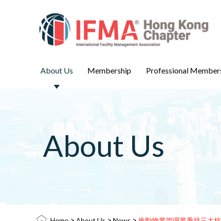
About Us
Membership
Professional Member
About Us
>
>
>
Home
About Us
News
推動物業管理業秉持三大核