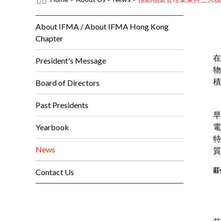
About IFMA / About IFMA Hong Kong
Chapter
在
President's Message
物
積
Board of Directors
Past Presidents
早
電
Yearbook
特
News
質
莊
Contact Us