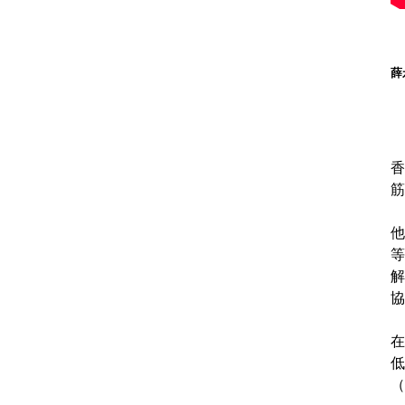
薛
香
筋
他
等
解
協
在
低
（